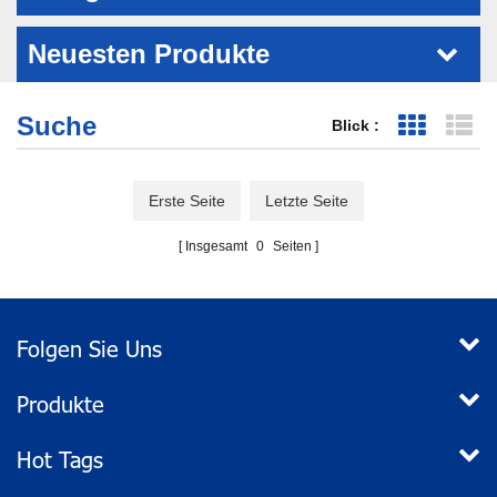
Neuesten Produkte
Suche
Blick :
Grid-Ansi
Li
Erste Seite
Letzte Seite
Insgesamt
0
Seiten
Folgen Sie Uns
Produkte
Hot Tags