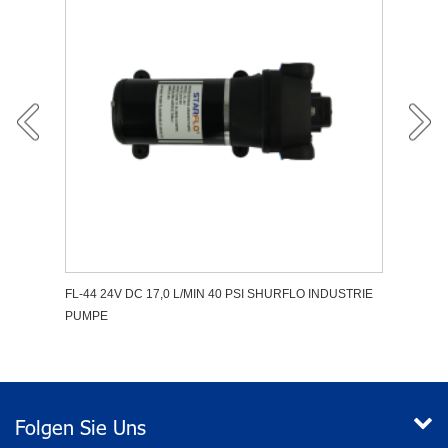
E
FL-44 24V DC 17,0 L/MIN 40 PSI SHURFLO INDUSTRIE
DP-80
PUMPE
AUTO
Folgen Sie Uns