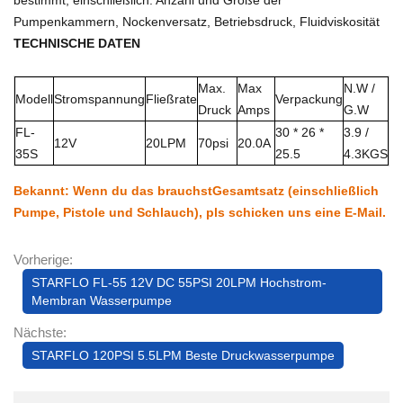
Pumpenkammern, Nockenversatz, Betriebsdruck, Fluidviskosität
TECHNISCHE DATEN
Max.
Max
N.W /
Modell
Stromspannung
Fließrate
Verpackung
Druck
Amps
G.W
FL-
30 * 26 *
3.9 /
12V
20LPM
70psi
20.0A
35S
25.5
4.3KGS
Bekannt: Wenn du das brauchst
Gesamtsatz (einschließlich
Pumpe, Pistole und Schlauch), pls schicken uns eine E-Mail.
Vorherige:
STARFLO FL-55 12V DC 55PSI 20LPM Hochstrom-
Membran Wasserpumpe
Nächste:
STARFLO 120PSI 5.5LPM Beste Druckwasserpumpe