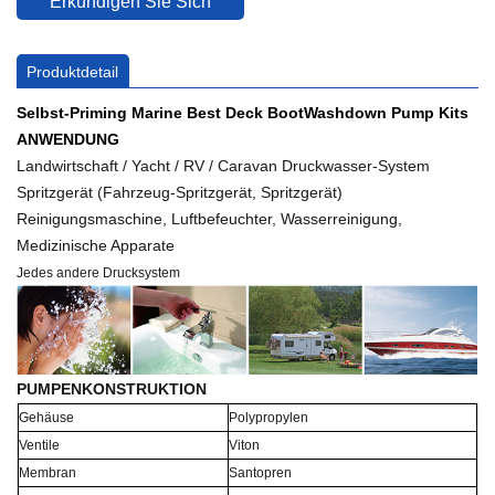
Erkundigen Sie Sich
Produktdetail
Selbst-Priming Marine Best Deck Boot
Washdown Pump Kits
ANWENDUNG
Landwirtschaft / Yacht / RV / Caravan Druckwasser-System
Spritzgerät (Fahrzeug-Spritzgerät, Spritzgerät)
Reinigungsmaschine, Luftbefeuchter, Wasserreinigung,
Medizinische Apparate
Jedes andere Drucksystem
PUMPENKONSTRUKTION
Gehäuse
Polypropylen
Ventile
Viton
Membran
Santopren