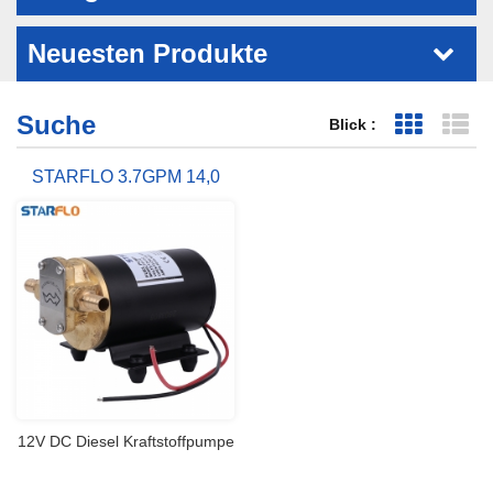
Neuesten Produkte
Suche
Blick :
Grid-Ansi
Li
STARFLO 3.7GPM 14,0
LPM Öl Gear Pump
12V DC Diesel Kraftstoffpumpe