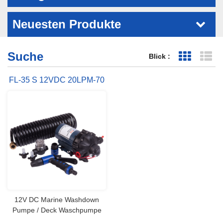
Neuesten Produkte
Suche
Blick :
Grid-Ansi
Li
FL-35 S 12VDC 20LPM-70
PSI Boot Washdown Kit
12V DC Marine Washdown
Pumpe / Deck Waschpumpe
Pumpe Typ 5 Kammer